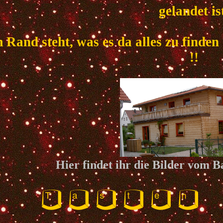
gelandet is
 Rand steht, was es da alles zu finden
!!
Hier findet ihr die Bilder vom B
Tasten