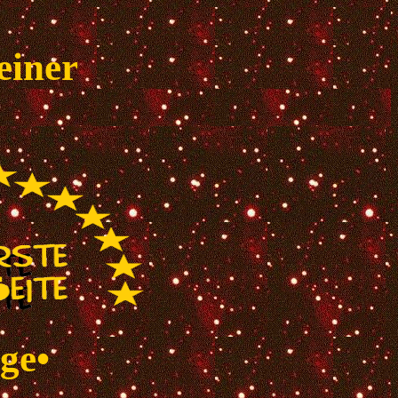
einer
ge•