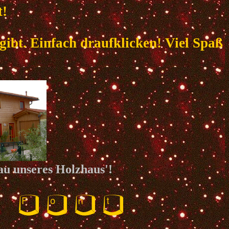
t!
 gibt. Einfach draufklicken! Viel Spaß
au unseres Holzhaus'!
 Font