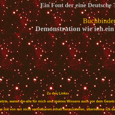
Ein Font der eine Deutsche T
Buchbinde
Demonstration wie ich ein
Zu den Links:
setzte, waren die alle für mich und meines Wissens auch vor dem Geset
ine mit von mir nicht vertretbarem Inhalt herausstellen, übernehme ich d