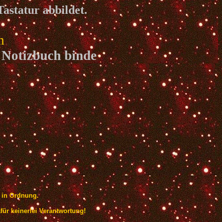
astatur abbildet.
n
 Notizbuch binde
z in Ordnung.
afür keinerlei Verantwortung!